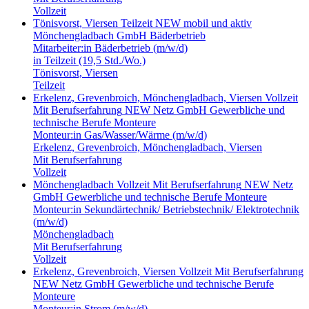
Vollzeit
Tönisvorst, Viersen
Teilzeit
NEW mobil und aktiv
Mönchengladbach GmbH
Bäderbetrieb
Mitarbeiter:in Bäderbetrieb (m/w/d)
in Teilzeit (19,5 Std./Wo.)
Tönisvorst, Viersen
Teilzeit
Erkelenz, Grevenbroich, Mönchengladbach, Viersen
Vollzeit
Mit Berufserfahrung
NEW Netz GmbH
Gewerbliche und
technische Berufe
Monteure
Monteur:in Gas/Wasser/Wärme (m/w/d)
Erkelenz, Grevenbroich, Mönchengladbach, Viersen
Mit Berufserfahrung
Vollzeit
Mönchengladbach
Vollzeit
Mit Berufserfahrung
NEW Netz
GmbH
Gewerbliche und technische Berufe
Monteure
Monteur:in Sekundärtechnik/ Betriebstechnik/ Elektrotechnik
(m/w/d)
Mönchengladbach
Mit Berufserfahrung
Vollzeit
Erkelenz, Grevenbroich, Viersen
Vollzeit
Mit Berufserfahrung
NEW Netz GmbH
Gewerbliche und technische Berufe
Monteure
Monteur:in Strom (m/w/d)