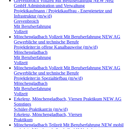
Grevenbroich
Vollzeit
Mit Berufserfahrung
NEW Netz
GmbH
Administration und Verwaltung
Projektkaufmann / Projektkauffrau - Energienetze und
Infrastruktur (m/w/d)
Grevenbroich
Mit Berufserfahrung
Vollzeit
Mönchengladbach
Vollzeit
Mit Berufserfahrung
NEW AG
Gewerbliche und technische Berufe
Projektleiter:in offene Kanalbauweise (m/w/d)
Mönchengladbach
Mit Berufserfahrung
Vollzeit
Mönchengladbach
Vollzeit
Mit Berufserfahrung
NEW AG
Gewerbliche und technische Berufe
Projektleiter:in Spezialtiefbau (m/w/d)
Mönchengladbach
Mit Berufserfahrung
Vollzeit
Erkelenz, Mönchengladbach, Viersen
Praktikum
NEW AG
Sonstiges
Schüler-Praktikant:in (m/w/d)
Erkelenz, Mönchengladbach, Viersen
Praktikum
Mönchengladbach
Teilzeit
Mit Berufserfahrung
NEW mobil