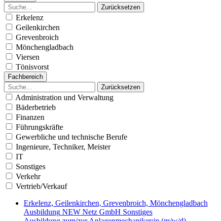
Zurücksetzen
Erkelenz
Geilenkirchen
Grevenbroich
Mönchengladbach
Viersen
Tönisvorst
Fachbereich
Zurücksetzen
Administration und Verwaltung
Bäderbetrieb
Finanzen
Führungskräfte
Gewerbliche und technische Berufe
Ingenieure, Techniker, Meister
IT
Sonstiges
Verkehr
Vertrieb/Verkauf
Erkelenz, Geilenkirchen, Grevenbroich, Mönchengladbach
Ausbildung
NEW Netz GmbH
Sonstiges
Ausbildung zum/zur Anlagenmechaniker:in (m/w/d) -