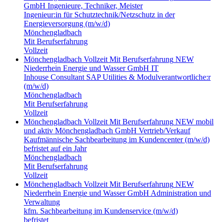
GmbH
Ingenieure, Techniker, Meister
Ingenieur:in für Schutztechnik/Netzschutz in der
Energieversorgung (m/w/d)
Mönchengladbach
Mit Berufserfahrung
Vollzeit
Mönchengladbach
Vollzeit
Mit Berufserfahrung
NEW
Niederrhein Energie und Wasser GmbH
IT
Inhouse Consultant SAP Utilities & Modulverantwortliche:r
(m/w/d)
Mönchengladbach
Mit Berufserfahrung
Vollzeit
Mönchengladbach
Vollzeit
Mit Berufserfahrung
NEW mobil
und aktiv Mönchengladbach GmbH
Vertrieb/Verkauf
Kaufmännische Sachbearbeitung im Kundencenter (m/w/d)
befristet auf ein Jahr
Mönchengladbach
Mit Berufserfahrung
Vollzeit
Mönchengladbach
Vollzeit
Mit Berufserfahrung
NEW
Niederrhein Energie und Wasser GmbH
Administration und
Verwaltung
kfm. Sachbearbeitung im Kundenservice (m/w/d)
befristet