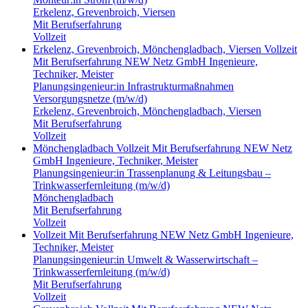
Erkelenz, Grevenbroich, Viersen
Mit Berufserfahrung
Vollzeit
Erkelenz, Grevenbroich, Mönchengladbach, Viersen
Vollzeit
Mit Berufserfahrung
NEW Netz GmbH
Ingenieure,
Techniker, Meister
Planungsingenieur:in Infrastrukturmaßnahmen
Versorgungsnetze (m/w/d)
Erkelenz, Grevenbroich, Mönchengladbach, Viersen
Mit Berufserfahrung
Vollzeit
Mönchengladbach
Vollzeit
Mit Berufserfahrung
NEW Netz
GmbH
Ingenieure, Techniker, Meister
Planungsingenieur:in Trassenplanung & Leitungsbau –
Trinkwasserfernleitung (m/w/d)
Mönchengladbach
Mit Berufserfahrung
Vollzeit
Vollzeit
Mit Berufserfahrung
NEW Netz GmbH
Ingenieure,
Techniker, Meister
Planungsingenieur:in Umwelt & Wasserwirtschaft –
Trinkwasserfernleitung (m/w/d)
Mit Berufserfahrung
Vollzeit