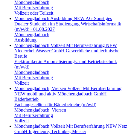
Mönchengladbach
Mit Berufserfahrung
Vollzeit oder Teilzeit
Mönchengladbach
Ausbildung
NEW AG
Sonstiges
Duale:r Student:in im Studiengang Wirtschaftsinformatik
(m/w/d) - 01.08.2027
Mönchengladbach
Ausbildung
Mönchengladbach
Vollzeit
Mit Berufserfahrung
NEW
NiederrheinWasser GmbH
Gewerbliche und technische
Berufe
Elektroniker:in Automatisierungs- und Betriebstechnik
(m/w/d)
Mönchengladbach
Mit Berufserfahrung
Vollzeit
Mönchengladbach, Viersen
Vollzeit
Mit Berufserfahrung
NEW mobil und aktiv Mönchengladbach GmbH
Bäderbetrieb
Fachangestellte:r für Bäderbetriebe (m/w/d)
Mönchengladbach, Viersen
Mit Berufserfahrung
Vollzeit
Mönchengladbach
Vollzeit
Mit Berufserfahrung
NEW Netz
GmbH
Ingenieure, Techniker, Meister