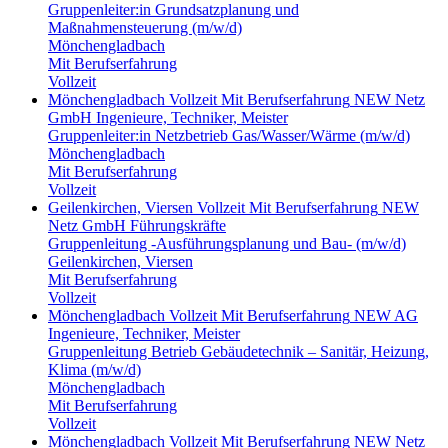
Gruppenleiter:in Grundsatzplanung und
Maßnahmensteuerung (m/w/d)
Mönchengladbach
Mit Berufserfahrung
Vollzeit
Mönchengladbach
Vollzeit
Mit Berufserfahrung
NEW Netz
GmbH
Ingenieure, Techniker, Meister
Gruppenleiter:in Netzbetrieb Gas/Wasser/Wärme (m/w/d)
Mönchengladbach
Mit Berufserfahrung
Vollzeit
Geilenkirchen, Viersen
Vollzeit
Mit Berufserfahrung
NEW
Netz GmbH
Führungskräfte
Gruppenleitung -Ausführungsplanung und Bau- (m/w/d)
Geilenkirchen, Viersen
Mit Berufserfahrung
Vollzeit
Mönchengladbach
Vollzeit
Mit Berufserfahrung
NEW AG
Ingenieure, Techniker, Meister
Gruppenleitung Betrieb Gebäudetechnik – Sanitär, Heizung,
Klima (m/w/d)
Mönchengladbach
Mit Berufserfahrung
Vollzeit
Mönchengladbach
Vollzeit
Mit Berufserfahrung
NEW Netz