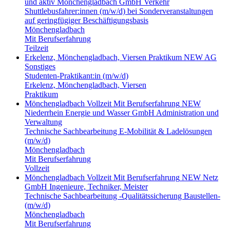
und aktiv Mönchengladbach GmbH
Verkehr
Shuttlebusfahrer:innen (m/w/d) bei Sonderveranstaltungen
auf geringfügiger Beschäftigungsbasis
Mönchengladbach
Mit Berufserfahrung
Teilzeit
Erkelenz, Mönchengladbach, Viersen
Praktikum
NEW AG
Sonstiges
Studenten-Praktikant:in (m/w/d)
Erkelenz, Mönchengladbach, Viersen
Praktikum
Mönchengladbach
Vollzeit
Mit Berufserfahrung
NEW
Niederrhein Energie und Wasser GmbH
Administration und
Verwaltung
Technische Sachbearbeitung E-Mobilität & Ladelösungen
(m/w/d)
Mönchengladbach
Mit Berufserfahrung
Vollzeit
Mönchengladbach
Vollzeit
Mit Berufserfahrung
NEW Netz
GmbH
Ingenieure, Techniker, Meister
Technische Sachbearbeitung -Qualitätssicherung Baustellen-
(m/w/d)
Mönchengladbach
Mit Berufserfahrung