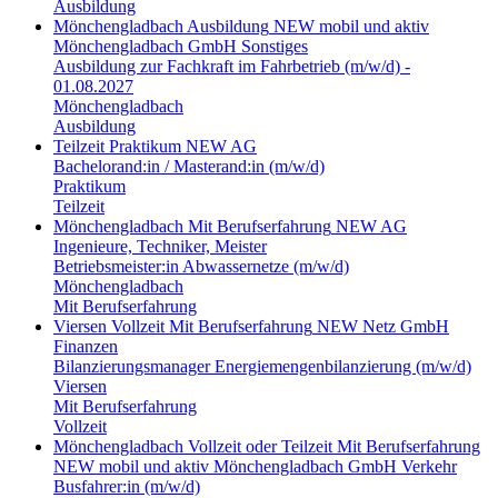
Ausbildung
Mönchengladbach
Ausbildung
NEW mobil und aktiv
Mönchengladbach GmbH
Sonstiges
Ausbildung zur Fachkraft im Fahrbetrieb (m/w/d) -
01.08.2027
Mönchengladbach
Ausbildung
Teilzeit
Praktikum
NEW AG
Bachelorand:in / Masterand:in (m/w/d)
Praktikum
Teilzeit
Mönchengladbach
Mit Berufserfahrung
NEW AG
Ingenieure, Techniker, Meister
Betriebsmeister:in Abwassernetze (m/w/d)
Mönchengladbach
Mit Berufserfahrung
Viersen
Vollzeit
Mit Berufserfahrung
NEW Netz GmbH
Finanzen
Bilanzierungsmanager Energiemengenbilanzierung (m/w/d)
Viersen
Mit Berufserfahrung
Vollzeit
Mönchengladbach
Vollzeit oder Teilzeit
Mit Berufserfahrung
NEW mobil und aktiv Mönchengladbach GmbH
Verkehr
Busfahrer:in (m/w/d)