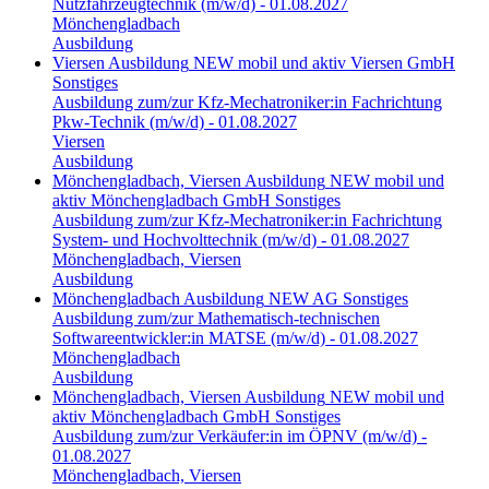
Nutzfahrzeugtechnik (m/w/d) - 01.08.2027
Mönchengladbach
Ausbildung
Viersen
Ausbildung
NEW mobil und aktiv Viersen GmbH
Sonstiges
Ausbildung zum/zur Kfz-Mechatroniker:in Fachrichtung
Pkw-Technik (m/w/d) - 01.08.2027
Viersen
Ausbildung
Mönchengladbach, Viersen
Ausbildung
NEW mobil und
aktiv Mönchengladbach GmbH
Sonstiges
Ausbildung zum/zur Kfz-Mechatroniker:in Fachrichtung
System- und Hochvolttechnik (m/w/d) - 01.08.2027
Mönchengladbach, Viersen
Ausbildung
Mönchengladbach
Ausbildung
NEW AG
Sonstiges
Ausbildung zum/zur Mathematisch-technischen
Softwareentwickler:in MATSE (m/w/d) - 01.08.2027
Mönchengladbach
Ausbildung
Mönchengladbach, Viersen
Ausbildung
NEW mobil und
aktiv Mönchengladbach GmbH
Sonstiges
Ausbildung zum/zur Verkäufer:in im ÖPNV (m/w/d) -
01.08.2027
Mönchengladbach, Viersen