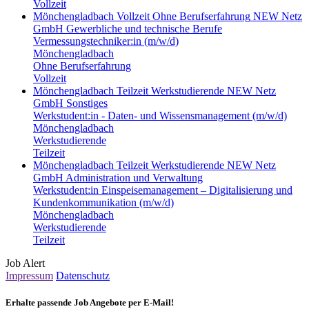
Vollzeit
Mönchengladbach
Vollzeit
Ohne Berufserfahrung
NEW Netz
GmbH
Gewerbliche und technische Berufe
Vermessungstechniker:in (m/w/d)
Mönchengladbach
Ohne Berufserfahrung
Vollzeit
Mönchengladbach
Teilzeit
Werkstudierende
NEW Netz
GmbH
Sonstiges
Werkstudent:in - Daten- und Wissensmanagement (m/w/d)
Mönchengladbach
Werkstudierende
Teilzeit
Mönchengladbach
Teilzeit
Werkstudierende
NEW Netz
GmbH
Administration und Verwaltung
Werkstudent:in Einspeisemanagement – Digitalisierung und
Kundenkommunikation (m/w/d)
Mönchengladbach
Werkstudierende
Teilzeit
Job Alert
Impressum
Datenschutz
Erhalte passende Job Angebote per E-Mail!