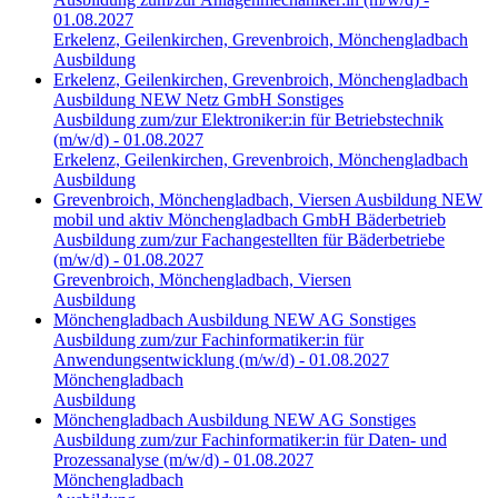
01.08.2027
Erkelenz, Geilenkirchen, Grevenbroich, Mönchengladbach
Ausbildung
Erkelenz, Geilenkirchen, Grevenbroich, Mönchengladbach
Ausbildung
NEW Netz GmbH
Sonstiges
Ausbildung zum/zur Elektroniker:in für Betriebstechnik
(m/w/d) - 01.08.2027
Erkelenz, Geilenkirchen, Grevenbroich, Mönchengladbach
Ausbildung
Grevenbroich, Mönchengladbach, Viersen
Ausbildung
NEW
mobil und aktiv Mönchengladbach GmbH
Bäderbetrieb
Ausbildung zum/zur Fachangestellten für Bäderbetriebe
(m/w/d) - 01.08.2027
Grevenbroich, Mönchengladbach, Viersen
Ausbildung
Mönchengladbach
Ausbildung
NEW AG
Sonstiges
Ausbildung zum/zur Fachinformatiker:in für
Anwendungsentwicklung (m/w/d) - 01.08.2027
Mönchengladbach
Ausbildung
Mönchengladbach
Ausbildung
NEW AG
Sonstiges
Ausbildung zum/zur Fachinformatiker:in für Daten- und
Prozessanalyse (m/w/d) - 01.08.2027
Mönchengladbach