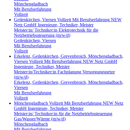
Mönchengladbach
Mit Berufserfahrung
Vollzeit
Geilenkirchen, Viersen
Vollzeit
Mit Berufserfahrung
NEW
Netz GmbH
Ingenieure, Techniker, Meister
Meister:in/ Techniker:in Elektrotechnik für die
Netzbetriebssteuerung (m/w/d)
Geilenkirchen, Viersen
Mit Berufserfahrung
Vollzeit
Erkelenz, Geilenkirchen, Grevenbroich, Mönchengladbach,
Viersen
Vollzeit
Mit Berufserfahrung
NEW Netz GmbH
Ingenieure, Techniker, Meister
Meister:in/Techniker:in Fachplanung Versorgungsnetze
(m/w/d)
Erkelenz, Geilenkirchen, Grevenbroich, Mönchengladbach,
Viersen
Mit Berufserfahrung
Vollzeit
Mönchengladbach
Vollzeit
Mit Berufserfahrung
NEW Netz
GmbH
Ingenieure, Techniker, Meister
Meister:in/ Techniker:in für die Netzbetriebssteuerung
Gas/Wasser/Wärme (m/w/d)
Mönchengladbach
Mit Berufserfahrung