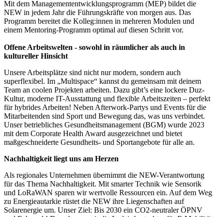
Mit dem Managemententwicklungsprogramm (MEP) bildet die
NEW in jedem Jahr die Führungskräfte von morgen aus. Das
Programm bereitet die Kolleg:innen in mehreren Modulen und
einem Mentoring-Programm optimal auf diesen Schritt vor.
Offene Arbeitswelten - sowohl in räumlicher als auch in
kultureller Hinsicht
Unsere Arbeitsplätze sind nicht nur modern, sondern auch
superflexibel. Im „Multispace“ kannst du gemeinsam mit deinem
Team an coolen Projekten arbeiten. Dazu gibt’s eine lockere Duz-
Kultur, moderne IT-Ausstattung und flexible Arbeitszeiten – perfekt
für hybrides Arbeiten! Neben Afterwork-Partys und Events für die
Mitarbeitenden sind Sport und Bewegung das, was uns verbindet.
Unser betriebliches Gesundheitsmanagement (BGM) wurde 2023
mit dem Corporate Health Award ausgezeichnet und bietet
maßgeschneiderte Gesundheits- und Sportangebote für alle an.
Nachhaltigkeit liegt uns am Herzen
Als regionales Unternehmen übernimmt die NEW-Verantwortung
für das Thema Nachhaltigkeit. Mit smarter Technik wie Sensorik
und LoRaWAN sparen wir wertvolle Ressourcen ein. Auf dem Weg
zu Energieautarkie rüstet die NEW ihre Liegenschaften auf
Solarenergie um. Unser Ziel: Bis 2030 ein CO2-neutraler ÖPNV