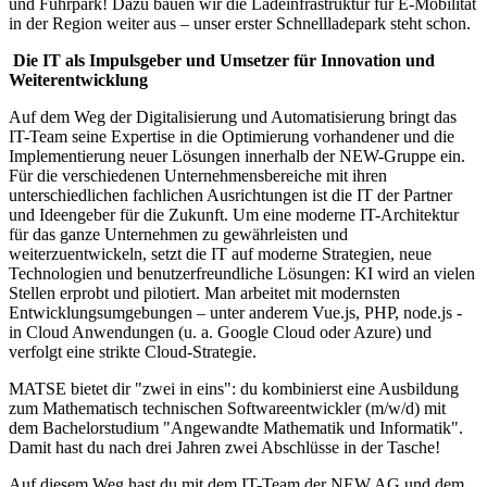
und Fuhrpark! Dazu bauen wir die Ladeinfrastruktur für E-Mobilität
in der Region weiter aus – unser erster Schnellladepark steht schon.
Die IT als Impulsgeber und Umsetzer für Innovation und
Weiterentwicklung
Auf dem Weg der Digitalisierung und Automatisierung bringt das
IT-Team seine Expertise in die Optimierung vorhandener und die
Implementierung neuer Lösungen innerhalb der NEW-Gruppe ein.
Für die verschiedenen Unternehmensbereiche mit ihren
unterschiedlichen fachlichen Ausrichtungen ist die IT der Partner
und Ideengeber für die Zukunft. Um eine moderne IT-Architektur
für das ganze Unternehmen zu gewährleisten und
weiterzuentwickeln, setzt die IT auf moderne Strategien, neue
Technologien und benutzerfreundliche Lösungen: KI wird an vielen
Stellen erprobt und pilotiert. Man arbeitet mit modernsten
Entwicklungsumgebungen – unter anderem Vue.js, PHP, node.js -
in Cloud Anwendungen (u. a. Google Cloud oder Azure) und
verfolgt eine strikte Cloud-Strategie.
MATSE bietet dir "zwei in eins": du kombinierst eine Ausbildung
zum Mathematisch technischen Softwareentwickler (m/w/d) mit
dem Bachelorstudium "Angewandte Mathematik und Informatik".
Damit hast du nach drei Jahren zwei Abschlüsse in der Tasche!
Auf diesem Weg hast du mit dem IT-Team der NEW AG und dem