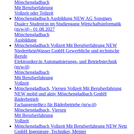
Mönchengladbach
Mit Berufserfahrung
Vollzeit oder Teilzeit
Mönchengladbach
Ausbildung
NEW AG
Sonstiges
Duale:r Student:in im Studiengang Wirtschaftsinformatik
(m/w/d) - 01.08.2027
Mönchengladbach
Ausbildung
Mönchengladbach
Vollzeit
Mit Berufserfahrung
NEW
NiederrheinWasser GmbH
Gewerbliche und technische
Berufe
Elektroniker:in Automatisierungs- und Betriebstechnik
(m/w/d)
Mönchengladbach
Mit Berufserfahrung
Vollzeit
Mönchengladbach, Viersen
Vollzeit
Mit Berufserfahrung
NEW mobil und aktiv Mönchengladbach GmbH
Bäderbetrieb
Fachangestellte:r für Bäderbetriebe (m/w/d)
Mönchengladbach, Viersen
Mit Berufserfahrung
Vollzeit
Mönchengladbach
Vollzeit
Mit Berufserfahrung
NEW Netz
GmbH
Ingenieure, Techniker, Meister