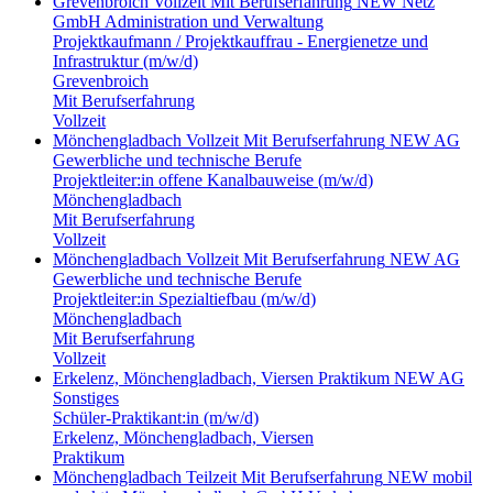
Grevenbroich
Vollzeit
Mit Berufserfahrung
NEW Netz
GmbH
Administration und Verwaltung
Projektkaufmann / Projektkauffrau - Energienetze und
Infrastruktur (m/w/d)
Grevenbroich
Mit Berufserfahrung
Vollzeit
Mönchengladbach
Vollzeit
Mit Berufserfahrung
NEW AG
Gewerbliche und technische Berufe
Projektleiter:in offene Kanalbauweise (m/w/d)
Mönchengladbach
Mit Berufserfahrung
Vollzeit
Mönchengladbach
Vollzeit
Mit Berufserfahrung
NEW AG
Gewerbliche und technische Berufe
Projektleiter:in Spezialtiefbau (m/w/d)
Mönchengladbach
Mit Berufserfahrung
Vollzeit
Erkelenz, Mönchengladbach, Viersen
Praktikum
NEW AG
Sonstiges
Schüler-Praktikant:in (m/w/d)
Erkelenz, Mönchengladbach, Viersen
Praktikum
Mönchengladbach
Teilzeit
Mit Berufserfahrung
NEW mobil