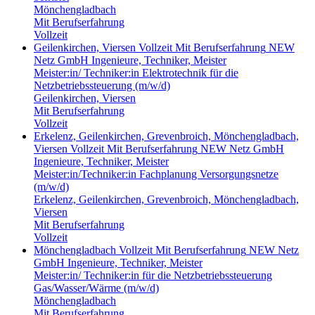
Mönchengladbach
Mit Berufserfahrung
Vollzeit
Geilenkirchen, Viersen
Vollzeit
Mit Berufserfahrung
NEW
Netz GmbH
Ingenieure, Techniker, Meister
Meister:in/ Techniker:in Elektrotechnik für die
Netzbetriebssteuerung (m/w/d)
Geilenkirchen, Viersen
Mit Berufserfahrung
Vollzeit
Erkelenz, Geilenkirchen, Grevenbroich, Mönchengladbach,
Viersen
Vollzeit
Mit Berufserfahrung
NEW Netz GmbH
Ingenieure, Techniker, Meister
Meister:in/Techniker:in Fachplanung Versorgungsnetze
(m/w/d)
Erkelenz, Geilenkirchen, Grevenbroich, Mönchengladbach,
Viersen
Mit Berufserfahrung
Vollzeit
Mönchengladbach
Vollzeit
Mit Berufserfahrung
NEW Netz
GmbH
Ingenieure, Techniker, Meister
Meister:in/ Techniker:in für die Netzbetriebssteuerung
Gas/Wasser/Wärme (m/w/d)
Mönchengladbach
Mit Berufserfahrung