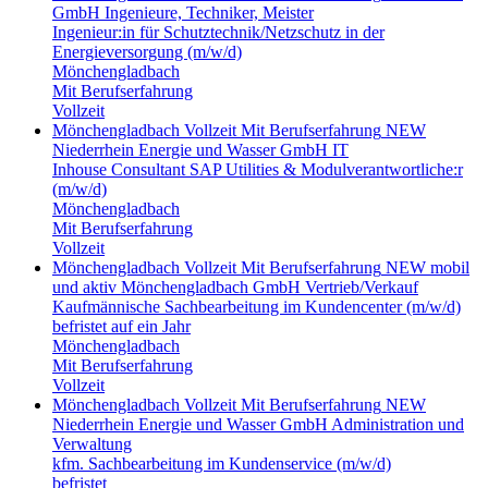
GmbH
Ingenieure, Techniker, Meister
Ingenieur:in für Schutztechnik/Netzschutz in der
Energieversorgung (m/w/d)
Mönchengladbach
Mit Berufserfahrung
Vollzeit
Mönchengladbach
Vollzeit
Mit Berufserfahrung
NEW
Niederrhein Energie und Wasser GmbH
IT
Inhouse Consultant SAP Utilities & Modulverantwortliche:r
(m/w/d)
Mönchengladbach
Mit Berufserfahrung
Vollzeit
Mönchengladbach
Vollzeit
Mit Berufserfahrung
NEW mobil
und aktiv Mönchengladbach GmbH
Vertrieb/Verkauf
Kaufmännische Sachbearbeitung im Kundencenter (m/w/d)
befristet auf ein Jahr
Mönchengladbach
Mit Berufserfahrung
Vollzeit
Mönchengladbach
Vollzeit
Mit Berufserfahrung
NEW
Niederrhein Energie und Wasser GmbH
Administration und
Verwaltung
kfm. Sachbearbeitung im Kundenservice (m/w/d)
befristet