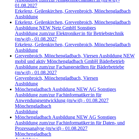
01.08.2027
Erkelenz, Geilenkirchen, Grevenbroich, Mönchengladbach
Ausbildung
Erkelenz, Geilenkirchen, Grevenbroich, Mönchengladbach
Ausbildung
NEW Netz GmbH
Sonstiges
Ausbildung zum/zur Elektroniker:in für Betriebstechnik
(m/w/d) - 01.08.2027
Erkelenz, Geilenkirchen, Grevenbroich, Mönchengladbach
Ausbildung
Grevenbroich, Mönchengladbach, Viersen
Ausbildung
NEW
mobil und aktiv Mönchengladbach GmbH
Bäderbetrieb
Ausbildung zum/zur Fachangestellten für Bäderbetriebe
(m/w/d) - 01.08.2027
Grevenbroich, Mönchengladbach, Viersen
Ausbildung
Mönchengladbach
Ausbildung
NEW AG
Sonstiges
Ausbildung zum/zur Fachinformatiker:in für
Anwendungsentwicklung (m/w/d) - 01.08.2027
Mönchengladbach
Ausbildung
Mönchengladbach
Ausbildung
NEW AG
Sonstiges
Ausbildung zum/zur Fachinformatiker:in für Daten- und
Prozessanalyse (m/w/d) - 01.08.2027
Mönchengladbach