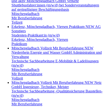
und aktiv Mönchengladbach GmbH
Verkehr
Shuttlebusfahrer:innen (m/w/d) bei Sonderveranstaltungen
auf geringfügiger Beschäftigungsbasis
Mönchengladbach
Mit Berufserfahrung
Teilzeit
Erkelenz, Mönchengladbach, Viersen
Praktikum
NEW AG
Sonstiges
Studenten-Praktikant:in (m/w/d)
Erkelenz, Mönchengladbach, Viersen
Praktikum
Mönchengladbach
Vollzeit
Mit Berufserfahrung
NEW
Niederrhein Energie und Wasser GmbH
Administration und
Verwaltung
Technische Sachbearbeitung E-Mobilität & Ladelösungen
(m/w/d)
Mönchengladbach
Mit Berufserfahrung
Vollzeit
Mönchengladbach
Vollzeit
Mit Berufserfahrung
NEW Netz
GmbH
Ingenieure, Techniker, Meister
Technische Sachbearbeitung -Qualitätssicherung Baustellen-
(m/w/d)
Mönchengladbach
Mit Berufserfahrung