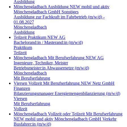
Ausbildung
Mönchengladbach
Ausbildung
NEW mobil und aktiv
Mönchengladbach GmbH
Sonstiges
Ausbildung zur Fachkraft im Fahrbetrieb (m/w/d) -
01.08.2027
Mönchengladbach
Ausbildung
Teilzeit
Praktikum
NEW AG
Bachelorand:in / Masterand:in (m/w/d)
Praktikum
Teilzeit
Mönchengladbach
Mit Berufserfahrung
NEW AG
Ingenieure, Techniker, Meister
Betriebsmeister:in Abwassernetze (m/w/d)
Mönchengladbach
Mit Berufserfahrung
Viersen
Vollzeit
Mit Berufserfahrung
NEW Netz GmbH
Finanzen
Bilanzierungsmanager Energiemengenbilanzierung (m/w/d)
Viersen
Mit Berufserfahrung
Vollzeit
Mönchengladbach
Vollzeit oder Teilzeit
Mit Berufserfahrung
NEW mobil und aktiv Mönchengladbach GmbH
Verkehr
Busfahrer:in (m/w/d)