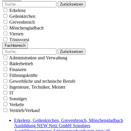
Zurücksetzen
Erkelenz
Geilenkirchen
Grevenbroich
Mönchengladbach
Viersen
Tönisvorst
Fachbereich
Zurücksetzen
Administration und Verwaltung
Bäderbetrieb
Finanzen
Führungskräfte
Gewerbliche und technische Berufe
Ingenieure, Techniker, Meister
IT
Sonstiges
Verkehr
Vertrieb/Verkauf
Erkelenz, Geilenkirchen, Grevenbroich, Mönchengladbach
Ausbildung
NEW Netz GmbH
Sonstiges
Ausbildung zum/zur Anlagenmechaniker:in (m/w/d) -