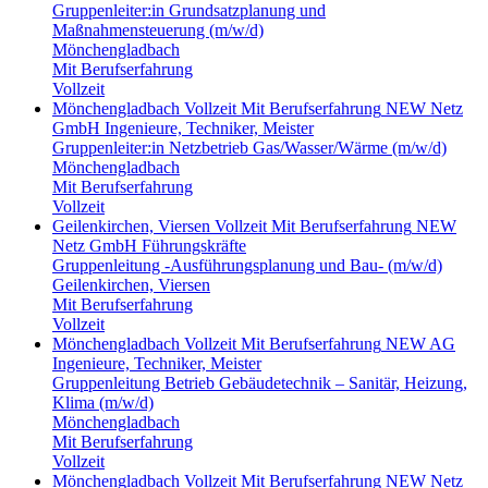
Gruppenleiter:in Grundsatzplanung und
Maßnahmensteuerung (m/w/d)
Mönchengladbach
Mit Berufserfahrung
Vollzeit
Mönchengladbach
Vollzeit
Mit Berufserfahrung
NEW Netz
GmbH
Ingenieure, Techniker, Meister
Gruppenleiter:in Netzbetrieb Gas/Wasser/Wärme (m/w/d)
Mönchengladbach
Mit Berufserfahrung
Vollzeit
Geilenkirchen, Viersen
Vollzeit
Mit Berufserfahrung
NEW
Netz GmbH
Führungskräfte
Gruppenleitung -Ausführungsplanung und Bau- (m/w/d)
Geilenkirchen, Viersen
Mit Berufserfahrung
Vollzeit
Mönchengladbach
Vollzeit
Mit Berufserfahrung
NEW AG
Ingenieure, Techniker, Meister
Gruppenleitung Betrieb Gebäudetechnik – Sanitär, Heizung,
Klima (m/w/d)
Mönchengladbach
Mit Berufserfahrung
Vollzeit
Mönchengladbach
Vollzeit
Mit Berufserfahrung
NEW Netz