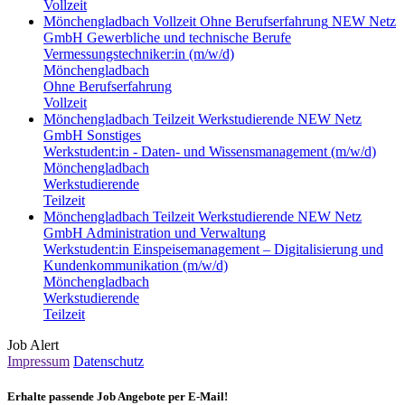
Vollzeit
Mönchengladbach
Vollzeit
Ohne Berufserfahrung
NEW Netz
GmbH
Gewerbliche und technische Berufe
Vermessungstechniker:in (m/w/d)
Mönchengladbach
Ohne Berufserfahrung
Vollzeit
Mönchengladbach
Teilzeit
Werkstudierende
NEW Netz
GmbH
Sonstiges
Werkstudent:in - Daten- und Wissensmanagement (m/w/d)
Mönchengladbach
Werkstudierende
Teilzeit
Mönchengladbach
Teilzeit
Werkstudierende
NEW Netz
GmbH
Administration und Verwaltung
Werkstudent:in Einspeisemanagement – Digitalisierung und
Kundenkommunikation (m/w/d)
Mönchengladbach
Werkstudierende
Teilzeit
Job Alert
Impressum
Datenschutz
Erhalte passende Job Angebote per E-Mail!