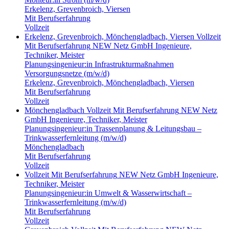
Erkelenz, Grevenbroich, Viersen
Mit Berufserfahrung
Vollzeit
Erkelenz, Grevenbroich, Mönchengladbach, Viersen
Vollzeit
Mit Berufserfahrung
NEW Netz GmbH
Ingenieure,
Techniker, Meister
Planungsingenieur:in Infrastrukturmaßnahmen
Versorgungsnetze (m/w/d)
Erkelenz, Grevenbroich, Mönchengladbach, Viersen
Mit Berufserfahrung
Vollzeit
Mönchengladbach
Vollzeit
Mit Berufserfahrung
NEW Netz
GmbH
Ingenieure, Techniker, Meister
Planungsingenieur:in Trassenplanung & Leitungsbau –
Trinkwasserfernleitung (m/w/d)
Mönchengladbach
Mit Berufserfahrung
Vollzeit
Vollzeit
Mit Berufserfahrung
NEW Netz GmbH
Ingenieure,
Techniker, Meister
Planungsingenieur:in Umwelt & Wasserwirtschaft –
Trinkwasserfernleitung (m/w/d)
Mit Berufserfahrung
Vollzeit