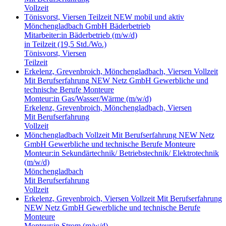
Vollzeit
Tönisvorst, Viersen
Teilzeit
NEW mobil und aktiv
Mönchengladbach GmbH
Bäderbetrieb
Mitarbeiter:in Bäderbetrieb (m/w/d)
in Teilzeit (19,5 Std./Wo.)
Tönisvorst, Viersen
Teilzeit
Erkelenz, Grevenbroich, Mönchengladbach, Viersen
Vollzeit
Mit Berufserfahrung
NEW Netz GmbH
Gewerbliche und
technische Berufe
Monteure
Monteur:in Gas/Wasser/Wärme (m/w/d)
Erkelenz, Grevenbroich, Mönchengladbach, Viersen
Mit Berufserfahrung
Vollzeit
Mönchengladbach
Vollzeit
Mit Berufserfahrung
NEW Netz
GmbH
Gewerbliche und technische Berufe
Monteure
Monteur:in Sekundärtechnik/ Betriebstechnik/ Elektrotechnik
(m/w/d)
Mönchengladbach
Mit Berufserfahrung
Vollzeit
Erkelenz, Grevenbroich, Viersen
Vollzeit
Mit Berufserfahrung
NEW Netz GmbH
Gewerbliche und technische Berufe
Monteure
Monteur:in Strom (m/w/d)