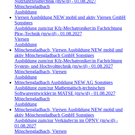
Nutzfahrzeugtechnik (m/w/d) - 01.08.2027
Mönchengladbach
Ausbildung
Viersen
Ausbildung
NEW mobil und aktiv Viersen GmbH
Sonstiges
Ausbildung zum/zur Kfz-Mechatroniker:in Fachrichtung
Pkw-Technik (m/w/d) - 01.08.2027
Viersen
Ausbildung
Mönchengladbach, Viersen
Ausbildung
NEW mobil und
aktiv Mönchengladbach GmbH
Sonstiges
Ausbildung zum/zur Kfz-Mechatroniker:in Fachrichtung
System- und Hochvolttechnik (m/w/d) - 01.08.2027
Mönchengladbach, Viersen
Ausbildung
Mönchengladbach
Ausbildung
NEW AG
Sonstiges
Ausbildung zum/zur Mathematisch-technischen
Softwareentwickler:in MATSE (m/w/d) - 01.08.2027
Mönchengladbach
Ausbildung
Mönchengladbach, Viersen
Ausbildung
NEW mobil und
aktiv Mönchengladbach GmbH
Sonstiges
Ausbildung zum/zur Verkäufer:in im ÖPNV (m/w/d) -
01.08.2027
Mönchengladbach, Viersen