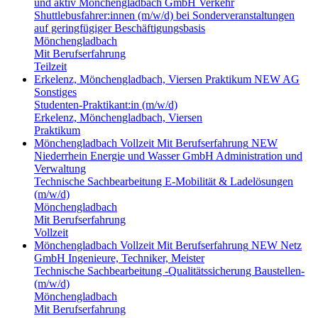
und aktiv Mönchengladbach GmbH
Verkehr
Shuttlebusfahrer:innen (m/w/d) bei Sonderveranstaltungen
auf geringfügiger Beschäftigungsbasis
Mönchengladbach
Mit Berufserfahrung
Teilzeit
Erkelenz, Mönchengladbach, Viersen
Praktikum
NEW AG
Sonstiges
Studenten-Praktikant:in (m/w/d)
Erkelenz, Mönchengladbach, Viersen
Praktikum
Mönchengladbach
Vollzeit
Mit Berufserfahrung
NEW
Niederrhein Energie und Wasser GmbH
Administration und
Verwaltung
Technische Sachbearbeitung E-Mobilität & Ladelösungen
(m/w/d)
Mönchengladbach
Mit Berufserfahrung
Vollzeit
Mönchengladbach
Vollzeit
Mit Berufserfahrung
NEW Netz
GmbH
Ingenieure, Techniker, Meister
Technische Sachbearbeitung -Qualitätssicherung Baustellen-
(m/w/d)
Mönchengladbach
Mit Berufserfahrung