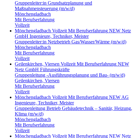
Gruppenleiter:in Grundsatzplanung und
Maßnahmensteuerung (m/w/d)
Mönchengladbach
Mit Berufserfahrung
Vollzeit
Mönchengladbach
Vollzeit
Mit Berufserfahrung
NEW Netz
GmbH
Ingenieure, Techniker, Meister
Gruppenleiter:in Netzbetrieb Gas/Wasser/Wärme (m/w/d)
Mönchengladbach
Mit Berufserfahrung
Vollzeit
Geilenkirchen, Viersen
Vollzeit
Mit Berufserfahrung
NEW
Netz GmbH
Führungskräfte
Gruppenleitung -Ausführungsplanung und Bau- (m/w/d)
Geilenkirchen, Viersen
Mit Berufserfahrung
Vollzeit
Mönchengladbach
Vollzeit
Mit Berufserfahrung
NEW AG
Ingenieure, Techniker, Meister
Gruppenleitung Betrieb Gebäudetechnik – Sanitär, Heizung,
Klima (m/w/d)
Mönchengladbach
Mit Berufserfahrung
Vollzeit
Mönchengladbach
Vollzeit
Mit Berufserfahrung
NEW Netz