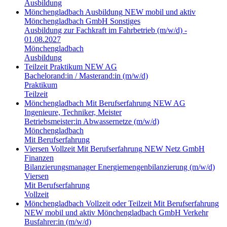
Ausbildung
Mönchengladbach
Ausbildung
NEW mobil und aktiv
Mönchengladbach GmbH
Sonstiges
Ausbildung zur Fachkraft im Fahrbetrieb (m/w/d) -
01.08.2027
Mönchengladbach
Ausbildung
Teilzeit
Praktikum
NEW AG
Bachelorand:in / Masterand:in (m/w/d)
Praktikum
Teilzeit
Mönchengladbach
Mit Berufserfahrung
NEW AG
Ingenieure, Techniker, Meister
Betriebsmeister:in Abwassernetze (m/w/d)
Mönchengladbach
Mit Berufserfahrung
Viersen
Vollzeit
Mit Berufserfahrung
NEW Netz GmbH
Finanzen
Bilanzierungsmanager Energiemengenbilanzierung (m/w/d)
Viersen
Mit Berufserfahrung
Vollzeit
Mönchengladbach
Vollzeit oder Teilzeit
Mit Berufserfahrung
NEW mobil und aktiv Mönchengladbach GmbH
Verkehr
Busfahrer:in (m/w/d)