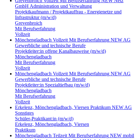
Grevenbroich
Vollzeit
Mit Berufserfahrung
NEW Netz
GmbH
Administration und Verwaltung
Projektkaufmann / Projektkauffrau - Energienetze und
Infrastruktur (m/w/d)
Grevenbroich
Mit Berufserfahrung
Vollzeit
Mönchengladbach
Vollzeit
Mit Berufserfahrung
NEW AG
Gewerbliche und technische Berufe
Projektleiter:in offene Kanalbauweise (m/w/d)
Mönchengladbach
Mit Berufserfahrung
Vollzeit
Mönchengladbach
Vollzeit
Mit Berufserfahrung
NEW AG
Gewerbliche und technische Berufe
Projektleiter:in Spezialtiefbau (m/w/d)
Mönchengladbach
Mit Berufserfahrung
Vollzeit
Erkelenz, Mönchengladbach, Viersen
Praktikum
NEW AG
Sonstiges
Schüler-Praktikant:in (m/w/d)
Erkelenz, Mönchengladbach, Viersen
Praktikum
Mönchengladbach
Teilzeit
Mit Berufserfahrung
NEW mobil