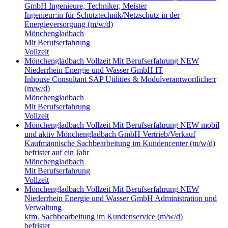
GmbH
Ingenieure, Techniker, Meister
Ingenieur:in für Schutztechnik/Netzschutz in der
Energieversorgung (m/w/d)
Mönchengladbach
Mit Berufserfahrung
Vollzeit
Mönchengladbach
Vollzeit
Mit Berufserfahrung
NEW
Niederrhein Energie und Wasser GmbH
IT
Inhouse Consultant SAP Utilities & Modulverantwortliche:r
(m/w/d)
Mönchengladbach
Mit Berufserfahrung
Vollzeit
Mönchengladbach
Vollzeit
Mit Berufserfahrung
NEW mobil
und aktiv Mönchengladbach GmbH
Vertrieb/Verkauf
Kaufmännische Sachbearbeitung im Kundencenter (m/w/d)
befristet auf ein Jahr
Mönchengladbach
Mit Berufserfahrung
Vollzeit
Mönchengladbach
Vollzeit
Mit Berufserfahrung
NEW
Niederrhein Energie und Wasser GmbH
Administration und
Verwaltung
kfm. Sachbearbeitung im Kundenservice (m/w/d)
befristet