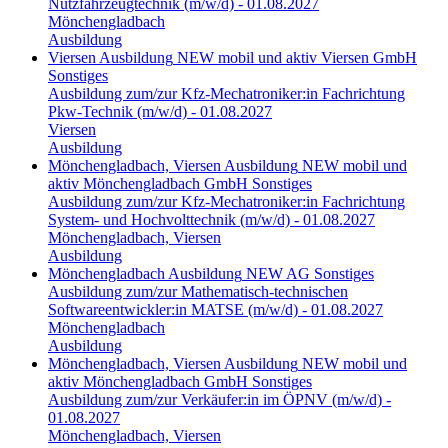
Nutzfahrzeugtechnik (m/w/d) - 01.08.2027
Mönchengladbach
Ausbildung
Viersen
Ausbildung
NEW mobil und aktiv Viersen GmbH
Sonstiges
Ausbildung zum/zur Kfz-Mechatroniker:in Fachrichtung
Pkw-Technik (m/w/d) - 01.08.2027
Viersen
Ausbildung
Mönchengladbach, Viersen
Ausbildung
NEW mobil und
aktiv Mönchengladbach GmbH
Sonstiges
Ausbildung zum/zur Kfz-Mechatroniker:in Fachrichtung
System- und Hochvolttechnik (m/w/d) - 01.08.2027
Mönchengladbach, Viersen
Ausbildung
Mönchengladbach
Ausbildung
NEW AG
Sonstiges
Ausbildung zum/zur Mathematisch-technischen
Softwareentwickler:in MATSE (m/w/d) - 01.08.2027
Mönchengladbach
Ausbildung
Mönchengladbach, Viersen
Ausbildung
NEW mobil und
aktiv Mönchengladbach GmbH
Sonstiges
Ausbildung zum/zur Verkäufer:in im ÖPNV (m/w/d) -
01.08.2027
Mönchengladbach, Viersen