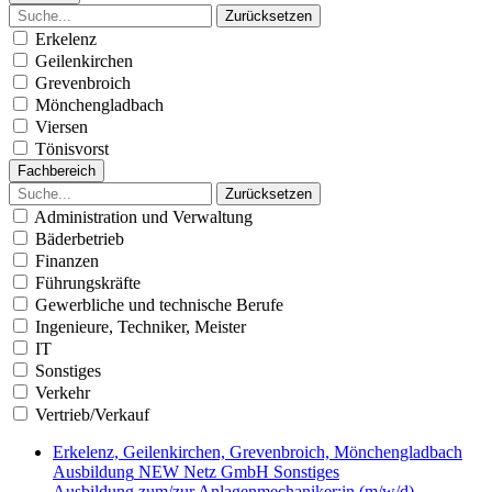
Zurücksetzen
Erkelenz
Geilenkirchen
Grevenbroich
Mönchengladbach
Viersen
Tönisvorst
Fachbereich
Zurücksetzen
Administration und Verwaltung
Bäderbetrieb
Finanzen
Führungskräfte
Gewerbliche und technische Berufe
Ingenieure, Techniker, Meister
IT
Sonstiges
Verkehr
Vertrieb/Verkauf
Erkelenz, Geilenkirchen, Grevenbroich, Mönchengladbach
Ausbildung
NEW Netz GmbH
Sonstiges
Ausbildung zum/zur Anlagenmechaniker:in (m/w/d) -