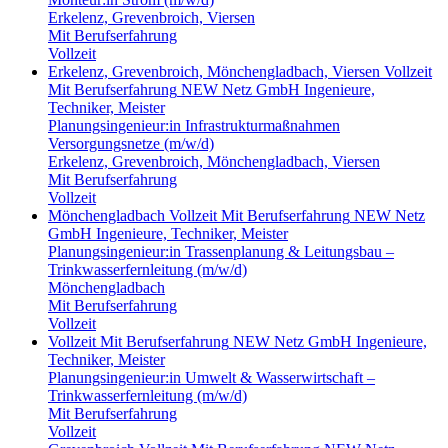
Erkelenz, Grevenbroich, Viersen
Mit Berufserfahrung
Vollzeit
Erkelenz, Grevenbroich, Mönchengladbach, Viersen
Vollzeit
Mit Berufserfahrung
NEW Netz GmbH
Ingenieure,
Techniker, Meister
Planungsingenieur:in Infrastrukturmaßnahmen
Versorgungsnetze (m/w/d)
Erkelenz, Grevenbroich, Mönchengladbach, Viersen
Mit Berufserfahrung
Vollzeit
Mönchengladbach
Vollzeit
Mit Berufserfahrung
NEW Netz
GmbH
Ingenieure, Techniker, Meister
Planungsingenieur:in Trassenplanung & Leitungsbau –
Trinkwasserfernleitung (m/w/d)
Mönchengladbach
Mit Berufserfahrung
Vollzeit
Vollzeit
Mit Berufserfahrung
NEW Netz GmbH
Ingenieure,
Techniker, Meister
Planungsingenieur:in Umwelt & Wasserwirtschaft –
Trinkwasserfernleitung (m/w/d)
Mit Berufserfahrung
Vollzeit