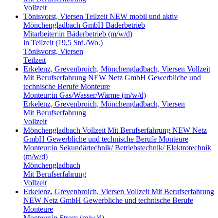
Vollzeit
Tönisvorst, Viersen
Teilzeit
NEW mobil und aktiv
Mönchengladbach GmbH
Bäderbetrieb
Mitarbeiter:in Bäderbetrieb (m/w/d)
in Teilzeit (19,5 Std./Wo.)
Tönisvorst, Viersen
Teilzeit
Erkelenz, Grevenbroich, Mönchengladbach, Viersen
Vollzeit
Mit Berufserfahrung
NEW Netz GmbH
Gewerbliche und
technische Berufe
Monteure
Monteur:in Gas/Wasser/Wärme (m/w/d)
Erkelenz, Grevenbroich, Mönchengladbach, Viersen
Mit Berufserfahrung
Vollzeit
Mönchengladbach
Vollzeit
Mit Berufserfahrung
NEW Netz
GmbH
Gewerbliche und technische Berufe
Monteure
Monteur:in Sekundärtechnik/ Betriebstechnik/ Elektrotechnik
(m/w/d)
Mönchengladbach
Mit Berufserfahrung
Vollzeit
Erkelenz, Grevenbroich, Viersen
Vollzeit
Mit Berufserfahrung
NEW Netz GmbH
Gewerbliche und technische Berufe
Monteure
Monteur:in Strom (m/w/d)