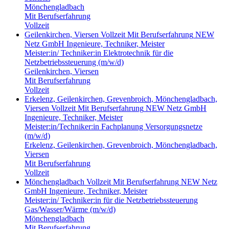
Mönchengladbach
Mit Berufserfahrung
Vollzeit
Geilenkirchen, Viersen
Vollzeit
Mit Berufserfahrung
NEW
Netz GmbH
Ingenieure, Techniker, Meister
Meister:in/ Techniker:in Elektrotechnik für die
Netzbetriebssteuerung (m/w/d)
Geilenkirchen, Viersen
Mit Berufserfahrung
Vollzeit
Erkelenz, Geilenkirchen, Grevenbroich, Mönchengladbach,
Viersen
Vollzeit
Mit Berufserfahrung
NEW Netz GmbH
Ingenieure, Techniker, Meister
Meister:in/Techniker:in Fachplanung Versorgungsnetze
(m/w/d)
Erkelenz, Geilenkirchen, Grevenbroich, Mönchengladbach,
Viersen
Mit Berufserfahrung
Vollzeit
Mönchengladbach
Vollzeit
Mit Berufserfahrung
NEW Netz
GmbH
Ingenieure, Techniker, Meister
Meister:in/ Techniker:in für die Netzbetriebssteuerung
Gas/Wasser/Wärme (m/w/d)
Mönchengladbach
Mit Berufserfahrung