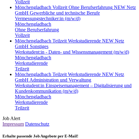
Vollzeit
Mönchengladbach
Vollzeit
Ohne Berufserfahrung
NEW Netz
GmbH
Gewerbliche und technische Berufe
Vermessungstechniker:in (m/w/d)
Mönchengladbach
Ohne Berufserfahrung
Vollzeit
Mönchengladbach
Teilzeit
Werkstudierende
NEW Netz
GmbH
Sonstiges
Werkstudent:in - Daten- und Wissensmanagement (m/w/d)
Mönchengladbach
Werkstudierende
Teilzeit
Mönchengladbach
Teilzeit
Werkstudierende
NEW Netz
GmbH
Administration und Verwaltung
Werkstudent:in Einspeisemanagement – Digitalisierung und
Kundenkommunikation (m/w/d)
Mönchengladbach
Werkstudierende
Teilzeit
Job Alert
Impressum
Datenschutz
Erhalte passende Job Angebote per E-Mail!