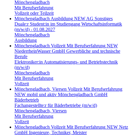
Mönchengladbach
Mit Berufserfahrung
Vollzeit oder Teilzeit
Mönchengladbach
Ausbildung
NEW AG
Sonstiges
Duale:r Student:in im Studiengang Wirtschaftsinformatik
(m/w/d) - 01.08.2027
Mönchengladbach
Ausbildung
Mönchengladbach
Vollzeit
Mit Berufserfahrung
NEW
NiederrheinWasser GmbH
Gewerbliche und technische
Berufe
Elektroniker:in Automatisierungs- und Betriebstechnik
(m/w/d)
Mönchengladbach
Mit Berufserfahrung
Vollzeit
Mönchengladbach, Viersen
Vollzeit
Mit Berufserfahrung
NEW mobil und aktiv Mönchengladbach GmbH
Bäderbetrieb
Fachangestellte:r für Bäderbetriebe (m/w/d)
Mönchengladbach, Viersen
Mit Berufserfahrung
Vollzeit
Mönchengladbach
Vollzeit
Mit Berufserfahrung
NEW Netz
GmbH
Ingenieure, Techniker, Meister