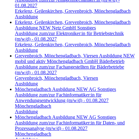
01.08.2027
Erkelenz, Geilenkirchen, Grevenbroich, Mönchengladbach
Ausbildung
Erkelenz, Geilenkirchen, Grevenbroich, Mönchengladbach
Ausbildung
NEW Netz GmbH
Sonstiges
Ausbildung zum/zur Elektroniker:in für Betriebstechnik
(m/w/d) - 01.08.2027
Erkelenz, Geilenkirchen, Grevenbroich, Mönchengladbach
Ausbildung
Grevenbroich, Mönchengladbach, Viersen
Ausbildung
NEW
mobil und aktiv Mönchengladbach GmbH
Bäderbetrieb
Ausbildung zum/zur Fachangestellten für Bäderbetriebe
(m/w/d) - 01.08.2027
Grevenbroich, Mönchengladbach, Viersen
Ausbildung
Mönchengladbach
Ausbildung
NEW AG
Sonstiges
Ausbildung zum/zur Fachinformatiker:in für
Anwendungsentwicklung (m/w/d) - 01.08.2027
Mönchengladbach
Ausbildung
Mönchengladbach
Ausbildung
NEW AG
Sonstiges
Ausbildung zum/zur Fachinformatiker:in für Daten- und
Prozessanalyse (m/w/d) - 01.08.2027
Mönchengladbach